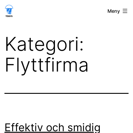
Hoppa
tessys.se
Meny
till
innehåll
Kategori:
Flyttfirma
Effektiv och smidig