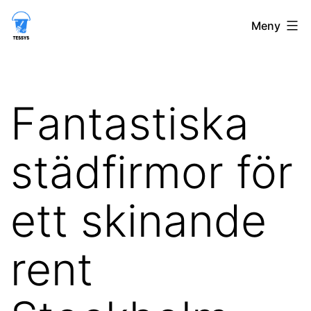
Hoppa
tessys.se
Meny
till
innehåll
Fantastiska
städfirmor för
ett skinande
rent