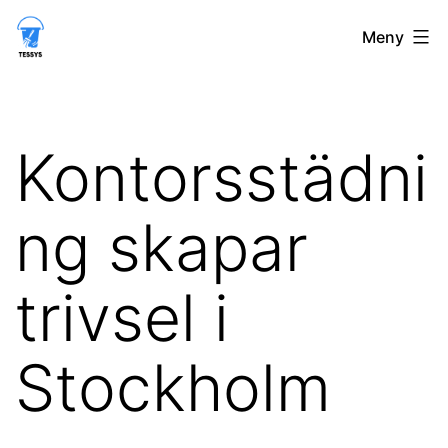
Hoppa
tessys.se
Meny
till
innehåll
Kontorsstädni
ng skapar
trivsel i
Stockholm