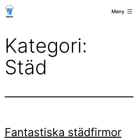
Hoppa
tessys.se
Meny
till
innehåll
Kategori:
Städ
Fantastiska städfirmor